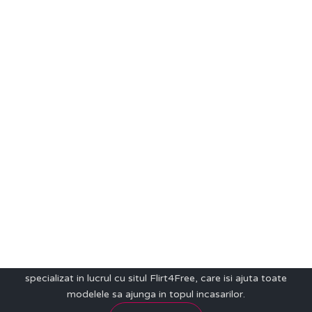
Be
De ce Eva Agency
Eva Agency este cel mai bun studio de videochat din lume
specializat in lucrul cu situl Flirt4Free, care isi ajuta toate
modelele sa ajunga in topul incasarilor.