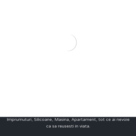
 a winner yourse
Ce iti oferim?
Training, Make-up, Haine, Accesorii, Hairdresser,
Imprumuturi, Silicoane, Masina, Apartament, tot ce ai nevoie
ca sa reusesti in viata.