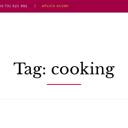
 / +40 731 521 992 /
APLICA ACUM!
Tag:
cooking