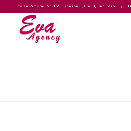
Calea Victoriei Nr. 155, Tronson 6, Etaj 8, Bucuresti