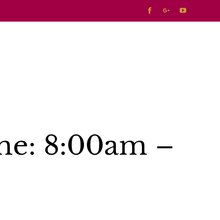



Skip
to
conte
me: 8:00am –