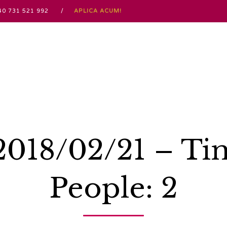
 / +40 731 521 992 /
APLICA ACUM!
 2018/02/21 – Ti
People: 2