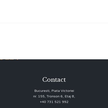
lf!
Contact
Bucuresti, Piata Victoriei
nr. 155, Tronson 6, Etaj 8,
+40 731 521 992