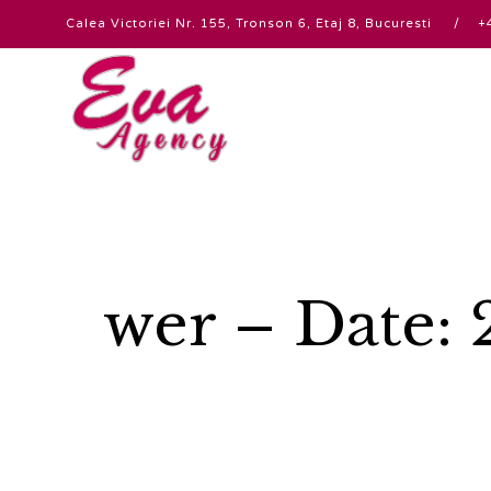
Calea Victoriei Nr. 155, Tronson 6, Etaj 8, Bucuresti
wer – Date: