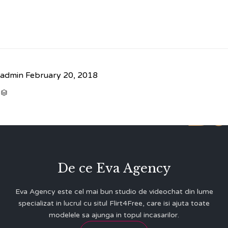
admin
February 20, 2018
CATEGORY

Be
De ce Eva Agency
Eva Agency este cel mai bun studio de videochat din lume
specializat in lucrul cu situl Flirt4Free, care isi ajuta toate
modelele sa ajunga in topul incasarilor.