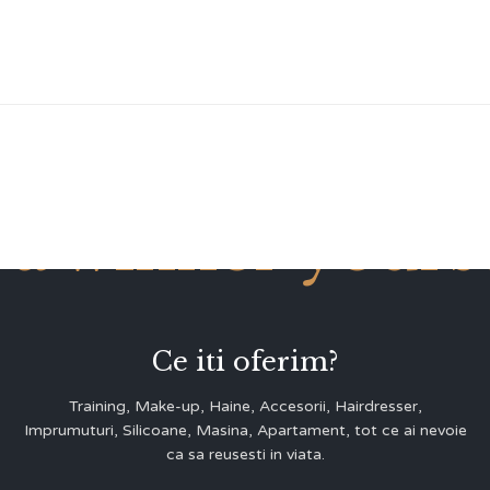
 a winner yourse
Ce iti oferim?
Training, Make-up, Haine, Accesorii, Hairdresser,
Imprumuturi, Silicoane, Masina, Apartament, tot ce ai nevoie
ca sa reusesti in viata.