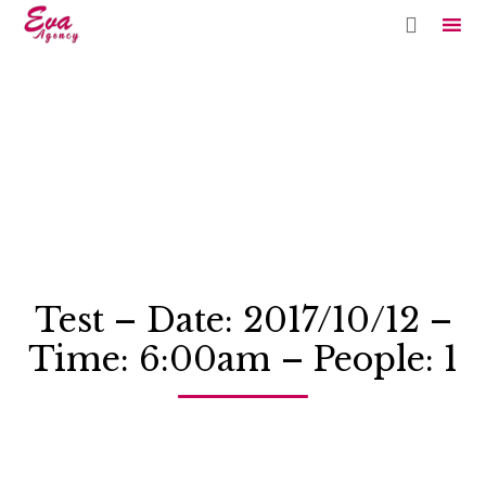

Sk
to
co
Test – Date: 2017/10/12 –
Time: 6:00am – People: 1