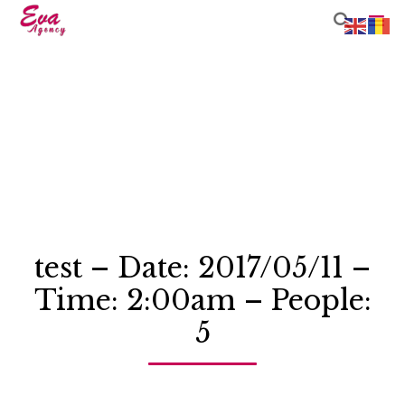

Sk
to
co
test – Date: 2017/05/11 –
Time: 2:00am – People:
5