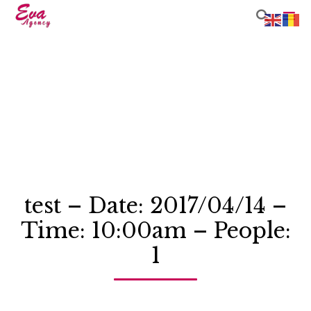

Sk
to
co
test – Date: 2017/04/14 –
Time: 10:00am – People:
1