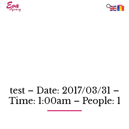

Sk
to
co
test – Date: 2017/03/31 –
Time: 1:00am – People: 1