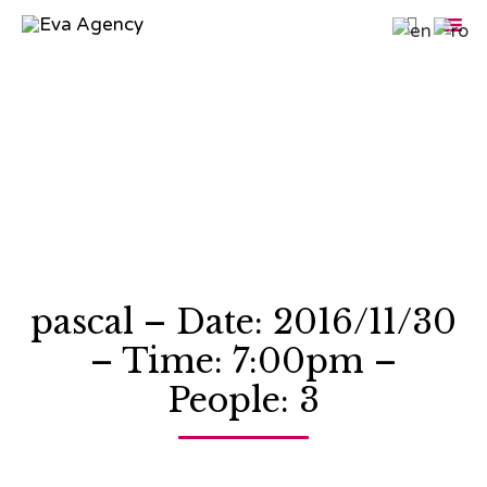

Sk
to
co
pascal – Date: 2016/11/30
– Time: 7:00pm –
People: 3