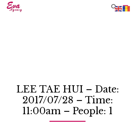

Sk
to
co
LEE TAE HUI – Date:
2017/07/28 – Time:
11:00am – People: 1