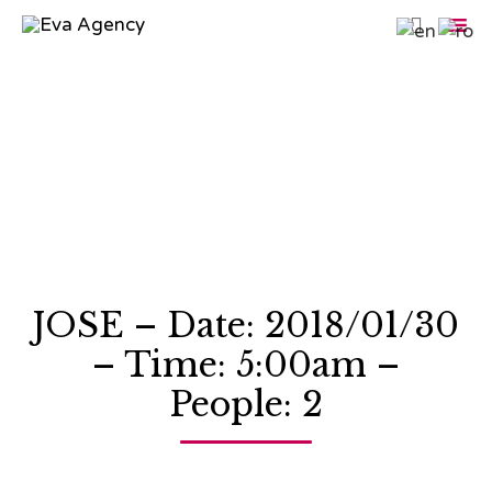

Sk
to
co
JOSE – Date: 2018/01/30
– Time: 5:00am –
People: 2