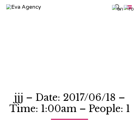

Sk
to
co
jjj – Date: 2017/06/18 –
Time: 1:00am – People: 1