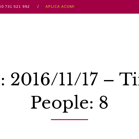
 / +40 731 521 992 /
APLICA ACUM!
: 2016/11/17 – T
People: 8