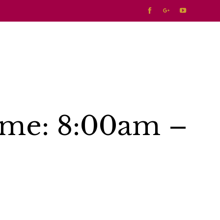



Skip
to
conte
ime: 8:00am –