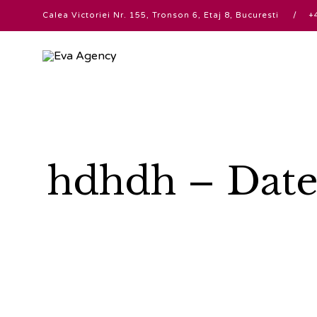
Calea Victoriei Nr. 155, Tronson 6, Etaj 8, Bucuresti
hdhdh – Date