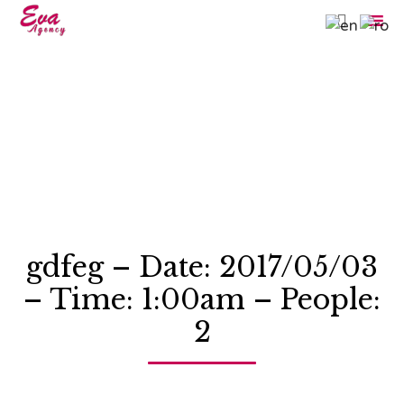

Sk
to
co
gdfeg – Date: 2017/05/03
– Time: 1:00am – People:
2