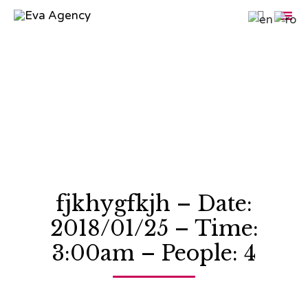

Sk
to
co
fjkhygfkjh – Date:
2018/01/25 – Time:
3:00am – People: 4