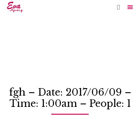

Sk
to
co
fgh – Date: 2017/06/09 –
Time: 1:00am – People: 1