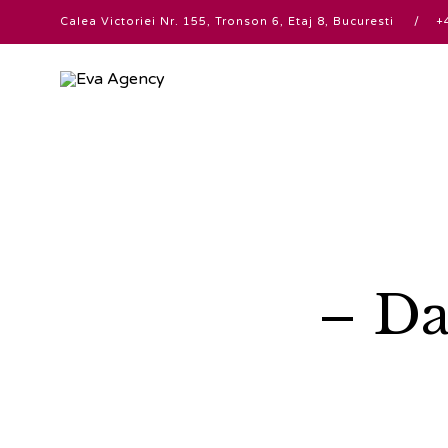
Calea Victoriei Nr. 155, Tronson 6, Etaj 8, Bucuresti
– Da