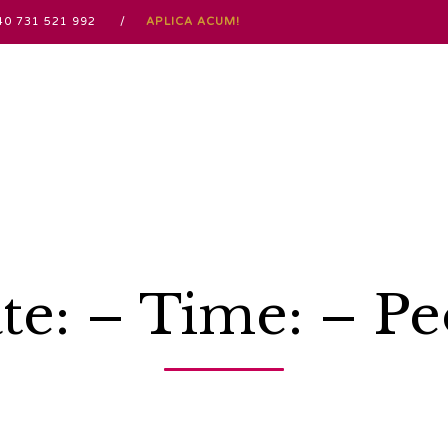
 / +40 731 521 992 /
APLICA ACUM!
te: – Time: – Pe