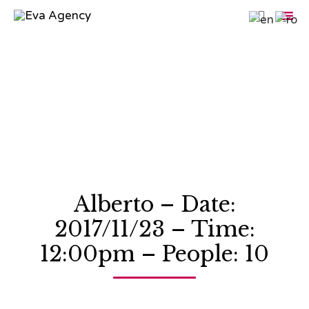

Sk
to
co
Alberto – Date:
2017/11/23 – Time:
12:00pm – People: 10