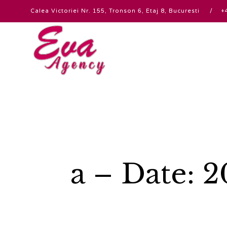
Calea Victoriei Nr. 155, Tronson 6, Etaj 8, Bucuresti
a – Date: 