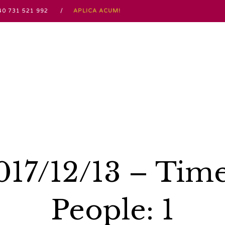
 / +40 731 521 992 /
APLICA ACUM!
2017/12/13 – Tim
People: 1