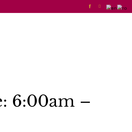



Skip
to
conte
e: 6:00am –